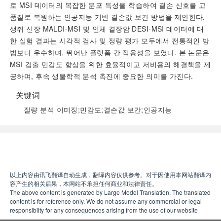
로 MSI 데이터의 복잡한 분포 특성을 학습하여 결손 신호를 고
품질로 복원하는 인공지능 기반 결손값 보간 방법을 제안한다.
생쥐 신장 MALDI-MSI 및 인체 결장암 DESI-MSI 데이터에 대
한 실험 결과는 시각적 검사 및 정량 평가 모두에서 전통적인 방
법보다 우수하며, 뛰어난 플랫폼 간 적응성을 보였다. 본 논문은
MSI 검출 민감도 향상을 위한 효율적이고 저비용의 해결책을 제
공하며, 후속 생물학적 분석 촉진에 중요한 의미를 가진다.
关键词
질량 분석 이미징;민감도;결손값 보간;인공지능
阅读全文
以上内容由讯飞翻译自动生成，翻译内容仅供参考。对于因使用本网站翻译内
容产生的相关后果，本网站不承担任何商业和法律责任。
The above content is generated by Large Model Translation. The translated
content is for reference only. We do not assume any commercial or legal
responsibilty for any consequences arising from the use of our website