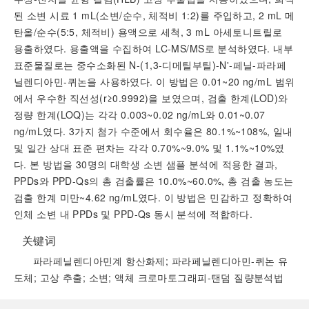
된 소변 시료 1 mL(소변/순수, 체적비 1:2)를 주입하고, 2 mL 메
탄올/순수(5:5, 체적비) 용액으로 세척, 3 mL 아세토니트릴로
용출하였다. 용출액을 수집하여 LC-MS/MS로 분석하였다. 내부
표준물질로는 중수소화된 N-(1,3-디메틸부틸)-N'-페닐-파라페
닐렌디아민-퀴논을 사용하였다. 이 방법은 0.01~20 ng/mL 범위
에서 우수한 직선성(r≥0.9992)을 보였으며, 검출 한계(LOD)와
정량 한계(LOQ)는 각각 0.003~0.02 ng/mL와 0.01~0.07
ng/mL였다. 3가지 첨가 수준에서 회수율은 80.1%~108%, 일내
및 일간 상대 표준 편차는 각각 0.70%~9.0% 및 1.1%~10%였
다. 본 방법을 30명의 대학생 소변 샘플 분석에 적용한 결과,
PPDs와 PPD-Qs의 총 검출률은 10.0%~60.0%, 총 검출 농도는
검출 한계 미만~4.62 ng/mL였다. 이 방법은 민감하고 정확하여
인체 소변 내 PPDs 및 PPD-Qs 동시 분석에 적합하다.
关键词
파라페닐렌디아민계 항산화제; 파라페닐렌디아민-퀴논 유
도체; 고상 추출; 소변; 액체 크로마토그래피-탠덤 질량분석법