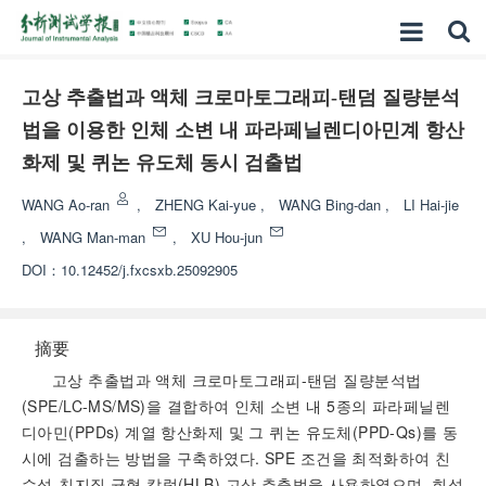
고상 추출법과 액체 크로마토그래피-탠덤 질량분석
법을 이용한 인체 소변 내 파라페닐렌디아민계 항산
화제 및 퀴논 유도체 동시 검출법
WANG Ao-ran
,
ZHENG Kai-yue
,
WANG Bing-dan
,
LI Hai-jie
,
WANG Man-man
,
XU Hou-jun
DOI：
10.12452/j.fxcsxb.25092905
摘要
고상 추출법과 액체 크로마토그래피-탠덤 질량분석법
(SPE/LC-MS/MS)을 결합하여 인체 소변 내 5종의 파라페닐렌
디아민(PPDs) 계열 항산화제 및 그 퀴논 유도체(PPD-Qs)를 동
시에 검출하는 방법을 구축하였다. SPE 조건을 최적화하여 친
수성-친지질 균형 칼럼(HLB) 고상 추출법을 사용하였으며, 희석