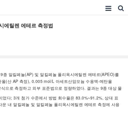
옥시에틸렌 에테르 측정법
종 알킬페놀(AP) 및 알킬페놀 폴리옥시에틸렌 에테르(APEO)를
 AP 측정), 0.005 mol/L 아세트산암모늄 수용액-메탄올
링 방식으로 측정하고 외부 표준법으로 정량하였다. 결과는 9종 대상 물
g/kg이었다; 3개 첨가 수준에서 방법 회수율은 83.0%~91.2%, 상대 표
높아 다운 내 알킬페놀 및 알킬페놀 폴리옥시에틸렌 에테르 측정에 사용