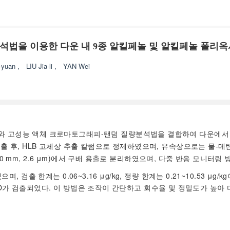
석법을 이용한 다운 내 9종 알킬페놀 및 알킬페놀 폴리
-yuan
,
LIU Jia-li
,
YAN Wei
와 고성능 액체 크로마토그래피-탠덤 질량분석법을 결합하여 다운에서 9
후, HLB 고체상 추출 칼럼으로 정제하였으며, 유속상으로는 물-메탄올(산
00 mm, 2.6 μm)에서 구배 용출로 분리하였으며, 다중 반응 모니터
으며, 검출 한계는 0.06~3.16 μg/kg, 정량 한계는 0.21~10.53 μ
 APEO가 검출되었다. 이 방법은 조작이 간단하고 회수율 및 정밀도가 