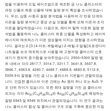
법을 이용하여 오일 페이즈법으로 제조한 금 나노 클러스터의
과정 산물과 최종 산물에 대해 질량 분석 특성을 조사하였습니
다. 우선, 삼중 사중극 질량 분석법을 사용하여 각 반응 단계의
이온을 질량 분석하고 중성 손실 모델을 통해 모체 이온과 조각
이온을 할당하였습니다. 다음으로, 레이저 탈착 이온화 질량 분
석법을 활용하여 나노 클러스터 최종 산물을 특성화하고 레이저
에너지와 매트릭스가 이온 생성물에 미치는 영향을 조사하였습
니다. 결과는 2-[3-(4-터트-부틸페닐)-2-메틸-2-알릴]프로판다이
니트릴을 보조 매트릭스로 사용할 때 고분자량 클러스터 신호
세기가 현저히 증가함을 보여주었습니다. 2500~5300 질량 범
위 내에서 각각 2817.7, 3014.7, 3211.7, 3441.8, 3637.8,
3866.7, 4063.8, 4260.7, 4489.7, 4688.8, 4883.8, 5112.9,
5309.9의 질량을 가진 금 나노 클러스터 이온들이 관찰되었습
니다. 인접한 클러스터 이온 간에는 Au 원자 하나 또는 AuS 구
조 단위 차이가 있습니다. 또한 최대 질량을 가진 금 클러스터
피크는 각각 Au
(C
H
S)
와 Au
(C
H
S)
에 해당하는
21
12
25
14
25
12
25
18
질량 6945 및 8549 위치에서 관찰되었습니다. 이 연구 결과는
나노 클러스터 합성 및 클러스터 구조 모델 구축에 중요한 지침