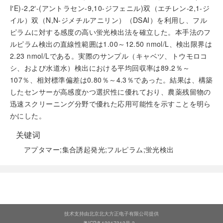
I′E)-2,2′-(アントラセン-9,10-ジフェニル)双（エチレン-2,1-ジ
イル）双（N,N-ジメチルアニリン）（DSAI）を利用し、フル
ピラムに対する感度の高い蛍光検出法を確立した。本手法のフ
ルピラム検出の直線性範囲は1.00～12.50 nmol/L、検出限界は
2.23 nmol/Lである。実際のサンプル（キャベツ、トウモロコ
シ、および水道水）検出における平均回収率は89.2％～
107％、相対標準偏差は0.80％～4.3％であった。結果は、構築
したセンサーが高感度かつ選択性に優れており、農薬残留物の
迅速スクリーニング分野で優れた応用可能性を示すことを明ら
かにした。
关键词
アプタマー;集合誘起発光;フルピラム;蛍光検出
阅读全文
技术支持由北京北大方正电子有限公司提供