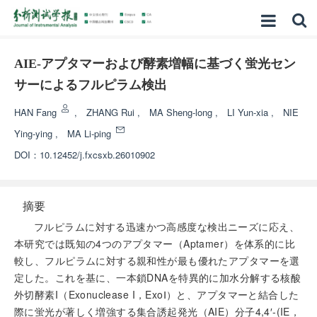
AIE-アプタマーおよび酵素増幅に基づく蛍光セン
サーによるフルピラム検出
HAN Fang
,
ZHANG Rui
,
MA Sheng-long
,
LI Yun-xia
,
NIE
Ying-ying
,
MA Li-ping
DOI：
10.12452/j.fxcsxb.26010902
摘要
フルピラムに対する迅速かつ高感度な検出ニーズに応え、
本研究では既知の4つのアプタマー（Aptamer）を体系的に比
較し、フルピラムに対する親和性が最も優れたアプタマーを選
定した。これを基に、一本鎖DNAを特異的に加水分解する核酸
外切酵素I（Exonuclease I，ExoⅠ）と、アプタマーと結合した
際に蛍光が著しく増強する集合誘起発光（AIE）分子4,4′-(IE，