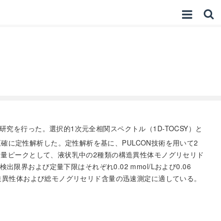
究を行った。選択的1次元全相関スペクトル（1D-TOCSY）と
正確に定性解析した。定性解析を基に、PULCON技術を用いて2
の定量ピークとして、液状乳中の2種類の構造異性体モノグリセリド
出限界および定量下限はそれぞれ0.02 mmol/Lおよび0.06
構造異性体および総モノグリセリド含量の迅速測定に適している。