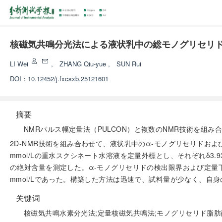
核磁気共鳴分光法による液状乳中の総モノグリセリ
LI Wei
,
ZHANG Qiu-yue
,
SUN Rui
DOI：
10.12452/j.fxcsxb.25121601
摘要
NMRパルス幅定量法（PULCON）と複数のNMR技術を組
2D-NMR技術を組み合わせて、液状乳中のα-モノグリセリドお
mmol/Lの重水スクシネート水溶液を定量外標とし、それぞれ
δ
3.
の絶対含量を測定した。α-モノグリセリドの検出限界および定量下限はそれぞ
mmol/Lであった。構築した方法は迅速で、試料量が少なく、
关键词
核磁気共鳴水素分光法;定量核磁気共鳴法;モノグリセリド脂肪