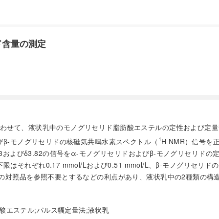
ド含量の測定
み合わせて、液状乳中のモノグリセリド脂肪酸エステルの定性および定量研
1
よびβ-モノグリセリドの核磁気共鳴水素スペクトル（
H NMR）信号を
93および
δ
3.82の信号をα-モノグリセリドおよびβ-モノグリセリド
れ0.17 mmol/Lおよび0.51 mmol/L、β-モノグリセリドの検
自身の対照品を参照不要とするなどの利点があり、液状乳中の2種類の
酸エステル;パルス幅定量法;液状乳