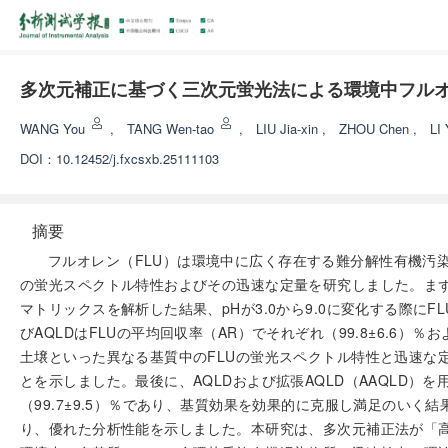
多次元補正に基づく三次元蛍光法による環境中フル
WANG You
,
TANG Wen-tao
,
LIU Jia-xin
,
ZHOU Chen
,
LI
DOI：
10.12452/j.fxcsxb.25111103
摘要
フルオレン（FLU）は環境中に広く存在する難分解性有機汚
の蛍光スペクトル特性およびその迅速な定量を研究しました。まず、交
マトリックスを解析した結果、pHが3.0から9.0に変化する際
びAQLDはFLUの平均回収率（AR）でそれぞれ（99.8±6.6）
土壌といった異なる基質中のFLUの蛍光スペクトル特性と迅速な
とを示しました。最後に、AQLDおよび拡張AQLD（AAQLD）を
（99.7±9.5）％であり、基質効果を効果的に克服し満足のいく
り、優れた分析性能を示しました。本研究は、多次元補正法が「高