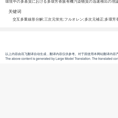
環境中の多基質における多環芳香族有機汚染物質の迅速検出の理
关键词
交互多重線形分解;三次元蛍光;フルオレン;多次元補正;多環芳
以上内容由讯飞翻译自动生成，翻译内容仅供参考。对于因使用本网站翻译内容
The above content is generated by Large Model Translation. The translated cont