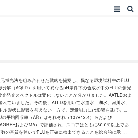
元蛍光法を組み合わせた戦略を提案し、異なる環境試料中のFLU
形分解（AQLD）を用いて異なるpH条件下の合成水中のFLUの蛍光
蛍光発光スペクトルは変化しないことが分かりました。AATLDおよ
％）より優れていました。その後、ATLDを用いて水道水、湖水、河川水、
クトル形状に影響を与えない一方で、定量能力には影響を及ぼすこ
の平均回収率（AR）はそれぞれ（107±12.4）％および
GREEおよびMA）で評価され、スコアはともに80.0％以上であ
数の基質を跨いでFLUを正確に検出できることを総合的に示し、