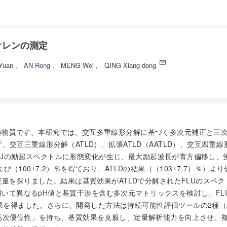
オレンの測定
 Yuan
,
AN Rong
,
MENG Wei
,
QING Xiang-dong
染物質です。本研究では、交互多重線形分解に基づく多次元補正と三次
互三重線形分解（ATLD）、拡張ATLD（AATLD）、交互四重線
にFLUの励起スペクトルに形態変化が生じ、最大励起波長が青方偏移し、
％および（100±7.2）％を得ており、ATLDの結果（（103±7.7）
定量を探りました。結果は基質効果がATLDで分解されたFLUのスペ
用いて異なるpH値と基質干渉を含む多次元マトリックスを検討し、FLU
結果を得ました。さらに、開発した方法は持続可能性評価ツールの2種（A
次優位性」を持ち、基質効果を克服し、定量解析能力を向上させ、複