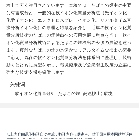
検出で広く注目されています。本稿では、たばこの煙中の主要
な有害成分と、一般的な軟イオン化質量分析法（光イオン化、
化学イオン化、エレクトロスプレーイオン化、リアルタイム直
接分析イオン化）の原理と特徴を紹介し、近年の軟イオン化質
量分析技術のたばこの煙検出への応用進展に焦点を当て、軟イ
オン化質量分析技術によるたばこの煙検出の今後の展望を述べ
ます。複雑なたばこの煙の迅速かつリアルタイムな検出の需要
に応え、既存の軟イオン化質量分析法を体系的に整理し、技術
動向とともに展望を示し、環境健康及び公衆衛生政策の立案に
強力な技術支援を提供します。
关键词
軟イオン化質量分析; たばこの煙; 高速検出; 環境
阅读全文
以上内容由讯飞翻译自动生成，翻译内容仅供参考。对于因使用本网站翻译内