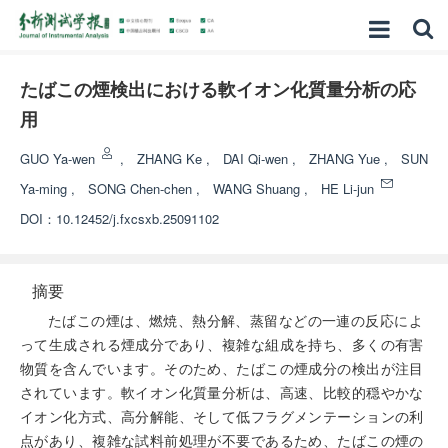
たばこの煙検出における軟イオン化質量分析の応
用
GUO Ya-wen
,
ZHANG Ke
,
DAI Qi-wen
,
ZHANG Yue
,
SUN
Ya-ming
,
SONG Chen-chen
,
WANG Shuang
,
HE Li-jun
DOI：
10.12452/j.fxcsxb.25091102
摘要
たばこの煙は、燃焼、熱分解、蒸留などの一連の反応によ
って生成される煙成分であり、複雑な組成を持ち、多くの有害
物質を含んでいます。そのため、たばこの煙成分の検出が注目
されています。軟イオン化質量分析は、高速、比較的穏やかな
イオン化方式、高分解能、そして低フラグメンテーションの利
点があり、複雑な試料前処理が不要であるため、たばこの煙の