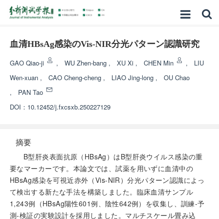
血清HBsAg感染のVis-NIR分光パターン認識研究
GAO Qiao-ji
,
WU Zhen-bang
,
XU Xi
,
CHEN Min
,
LIU
Wen-xuan
,
CAO Cheng-cheng
,
LIAO Jing-long
,
OU Chao
,
PAN Tao
DOI：
10.12452/j.fxcsxb.250227129
摘要
B型肝炎表面抗原（HBsAg）はB型肝炎ウイルス感染の重
要なマーカーです。本論文では、試薬を用いずに血清中の
HBsAg感染を可視近赤外（Vis-NIR）分光パターン認識によっ
て検出する新たな手法を構築しました。臨床血清サンプル
1,243例（HBsAg陽性601例、陰性642例）を収集し、訓練-予
測-検証の実験設計を採用しました。マルチスケール畳み込