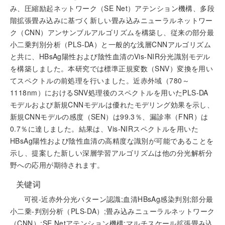
み、圧縮励起ネットワーク（SE Net）アテンション機構、多段
階拡張畳み込みに基づく新しい畳み込みニューラルネットワー
ク（CNN）アンサンブルアルゴリズムを構築し、従来の部分最
小二乗判別分析（PLS-DA）と一般的な浅層CNNアルゴリズム
と共に、HBsAg陽性および陰性血清のVis-NIR分光識別モデル
を構築しました。本研究では標準正規変数（SNV）変換を用い
てスペクトルの前処理を行いました。近赤外域（780～
1118nm）におけるSNV処理後のスペクトルを用いたPLS-DA
モデルおよび新規CNNモデルは優れたモデリング効果を示し、
新規CNNモデルの感度（SEN）は99.3％、漏診率（FNR）は
0.7％に達しました。結果は、Vis-NIRスペクトルを用いた
HBsAg陽性および陰性血清の高精度な識別が可能であることを
示し、提案した新しい深層学習アルゴリズムは他の分光解析分
野への応用が期待されます。
关键词
可視-近赤外分光パターン認識;血清HBsAg感染判別;部分最
小二乗-判別分析（PLS-DA）;畳み込みニューラルネットワーク
（CNN）;SE Netアテンション機構;マルチスケール拡張畳み込