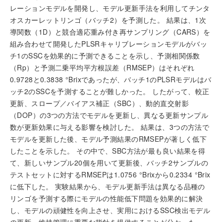
レーションモデルを開発し、モデル更新手法を利用してチンタ
オスカーレットリンゴ（バッチ2）を予測した。 結果は、1次
導関数（1D）と競合適応重み付き再サンプリング（CARS）を
組み合わせて開発したPLSRキャリブレーションモデルがバッ
チ1のSSCを効果的に予測できることを示し、予測相関係数
（Rp）と予測二乗平均平方根誤差（RMSEP）はそれぞれ
0.9728と0.3838 °Brixであったが、バッチ1のPLSRモデルはバ
ッチ2のSSCを予測することが難しかった。 したがって、較正
更新、スロープ／バイアス補正（SBC）、動的直交射影
（DOP）の3つの方法でモデルを更新し、異なる更新サンプル
数が更新効果に与える影響を検討した。 結果は、3つの方法で
モデルを更新した後、モデル予測結果のRMSEPが著しく低下
したことを示した。 その中で、SBC方法が最も良い結果を得
て、新しいサンプル20個を用いて更新後、バッチ2サンプルの
テストセットに対するRMSEPは1.0756 °Brixから0.2334 °Brix
に低下した。 実験結果から、モデル更新手法は異なる品種の
リンゴを予測する際にモデルの性能低下問題を効果的に解決
し、モデルの頑健性を向上させ、実用におけるSSC検出モデル