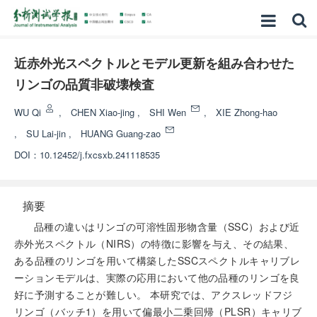
近赤外光スペクトルとモデル更新を組み合わせた
リンゴの品質非破壊検査
WU Qi
,
CHEN Xiao-jing
,
SHI Wen
,
XIE Zhong-hao
,
SU Lai-jin
,
HUANG Guang-zao
DOI：
10.12452/j.fxcsxb.241118535
摘要
品種の違いはリンゴの可溶性固形物含量（SSC）および近
赤外光スペクトル（NIRS）の特徴に影響を与え、その結果、
ある品種のリンゴを用いて構築したSSCスペクトルキャリブレ
ーションモデルは、実際の応用において他の品種のリンゴを良
好に予測することが難しい。 本研究では、アクスレッドフジ
リンゴ（バッチ1）を用いて偏最小二乗回帰（PLSR）キャリブ