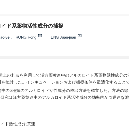
ロイド系薬物活性成分の捕捉
iao-ye
,
RONG Rong
,
FENG Juan-juan
の構造上の利点を利用して漢方薬黄連中のアルカロイド系薬物活性成分
を検討した。インキュベーションおよび捕捉条件を最適化することで、
5種類のアルカロイド活性成分の検出方法を確立した。方法の線形範囲は
達した。本研究は漢方薬黄連中のアルカロイド系活性成分の効率的かつ迅速
ロイド活性成分;黄連