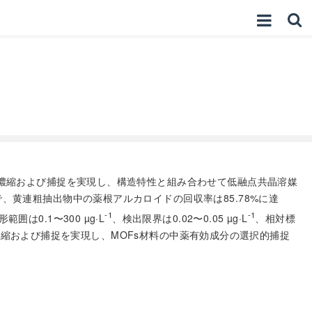
の濃縮および捕捉を実現し、構造特性と組み合わせて低融点共晶溶媒
黄連粗抽出物中の薬根アルカロイドの回収率は85.78%に達
-1
-1
0.1〜300 µg·L
、検出限界は0.02〜0.05 µg·L
、相対標
な濃縮および捕捉を実現し、MOFs材料の中薬有効成分の選択的捕捉