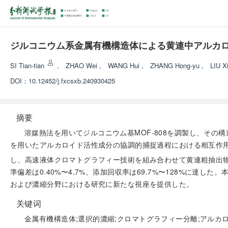
ジルコニウム系金属有機構造体による黄連中アルカ
SI Tian-tian
,
ZHAO Wei
,
WANG Hui
,
ZHANG Hong-yu
,
LIU X
DOI：
10.12452/j.fxcsxb.240930425
摘要
溶媒熱法を用いてジルコニウム基MOF-808を調製し、そ
を用いたアルカロイド活性成分の協調的捕捉過程における相互作用
し、高速液体クロマトグラフィー技術を組み合わせて黄連粗抽出物中の
準偏差は0.40%〜4.7%、添加回収率は69.7%〜128%に
および濃縮分野における研究に新たな視座を提供した。
关键词
金属有機構造体;選択的濃縮;クロマトグラフィー分離;アルカ