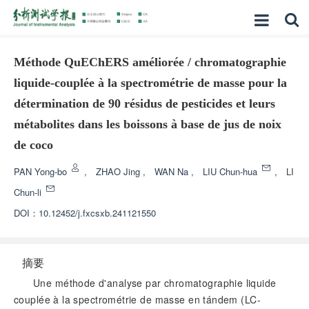
Méthode QuEChERS améliorée / chromatographie
liquide-couplée à la spectrométrie de masse pour la
détermination de 90 résidus de pesticides et leurs
métabolites dans les boissons à base de jus de noix
de coco
PAN Yong-bo
,
ZHAO Jing
,
WAN Na
,
LIU Chun-hua
,
LI
Chun-li
DOI：
10.12452/j.fxcsxb.241121550
摘要
Une méthode d'analyse par chromatographie liquide
couplée à la spectrométrie de masse en tándem (LC-