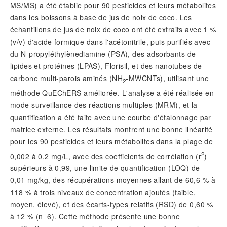
MS/MS) a été établie pour 90 pesticides et leurs métabolites
dans les boissons à base de jus de noix de coco. Les
échantillons de jus de noix de coco ont été extraits avec 1 %
(v/v) d'acide formique dans l'acétonitrile, puis purifiés avec
du N-propyléthylènediamine (PSA), des adsorbants de
lipides et protéines (LPAS), Florisil, et des nanotubes de
carbone multi-parois aminés (NH
-MWCNTs), utilisant une
2
méthode QuEChERS améliorée. L'analyse a été réalisée en
mode surveillance des réactions multiples (MRM), et la
quantification a été faite avec une courbe d'étalonnage par
matrice externe. Les résultats montrent une bonne linéarité
pour les 90 pesticides et leurs métabolites dans la plage de
2
0,002 à 0,2 mg/L, avec des coefficients de corrélation (r
)
supérieurs à 0,99, une limite de quantification (LOQ) de
0,01 mg/kg, des récupérations moyennes allant de 60,6 % à
118 % à trois niveaux de concentration ajoutés (faible,
moyen, élevé), et des écarts-types relatifs (RSD) de 0,60 %
à 12 % (n=6). Cette méthode présente une bonne