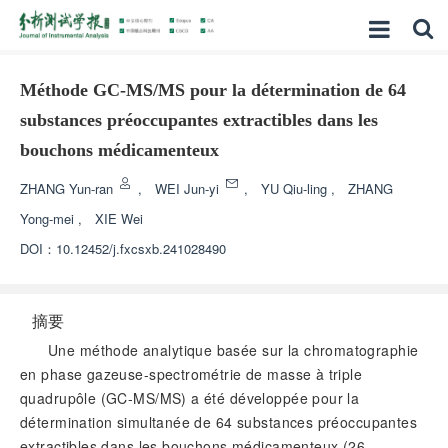
Méthode GC-MS/MS pour la détermination de 64
substances préoccupantes extractibles dans les
bouchons médicamenteux
ZHANG Yun-ran
,
WEI Jun-yi
,
YU Qiu-ling
,
ZHANG
Yong-mei
,
XIE Wei
DOI：
10.12452/j.fxcsxb.241028490
摘要
Une méthode analytique basée sur la chromatographie
en phase gazeuse-spectrométrie de masse à triple
quadrupôle (GC-MS/MS) a été développée pour la
détermination simultanée de 64 substances préoccupantes
extractibles dans les bouchons médicamenteux (26