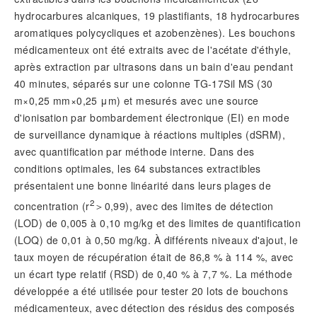
hydrocarbures alcaniques, 19 plastifiants, 18 hydrocarbures
aromatiques polycycliques et azobenzènes). Les bouchons
médicamenteux ont été extraits avec de l'acétate d'éthyle,
après extraction par ultrasons dans un bain d'eau pendant
40 minutes, séparés sur une colonne TG-17Sil MS (30
m×0,25 mm×0,25 μm) et mesurés avec une source
d'ionisation par bombardement électronique (EI) en mode
de surveillance dynamique à réactions multiples (dSRM),
avec quantification par méthode interne. Dans des
conditions optimales, les 64 substances extractibles
présentaient une bonne linéarité dans leurs plages de
2
concentration (
r
＞0,99), avec des limites de détection
(LOD) de 0,005 à 0,10 mg/kg et des limites de quantification
(LOQ) de 0,01 à 0,50 mg/kg. À différents niveaux d'ajout, le
taux moyen de récupération était de 86,8 % à 114 %, avec
un écart type relatif (RSD) de 0,40 % à 7,7 %. La méthode
développée a été utilisée pour tester 20 lots de bouchons
médicamenteux, avec détection des résidus des composés