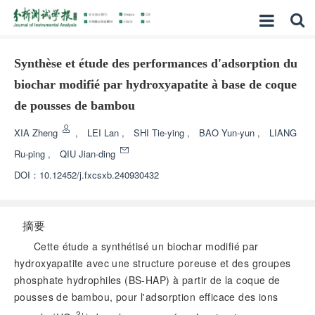
Synthèse et étude des performances d'adsorption du
biochar modifié par hydroxyapatite à base de coque
de pousses de bambou
XIA Zheng
,
LEI Lan
,
SHI Tie-ying
,
BAO Yun-yun
,
LIANG
Ru-ping
,
QIU Jian-ding
DOI：
10.12452/j.fxcsxb.240930432
摘要
Cette étude a synthétisé un biochar modifié par
hydroxyapatite avec une structure poreuse et des groupes
phosphate hydrophiles (BS-HAP) à partir de la coque de
pousses de bambou, pour l'adsorption efficace des ions
2+