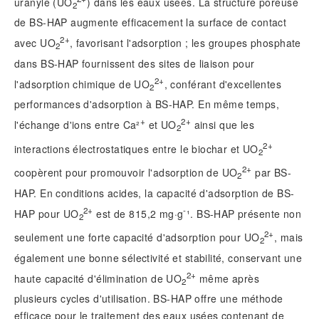
uranyle (UO
) dans les eaux usées. La structure poreuse
2
de BS-HAP augmente efficacement la surface de contact
2+
avec UO
, favorisant l'adsorption ; les groupes phosphate
2
dans BS-HAP fournissent des sites de liaison pour
2+
l'adsorption chimique de UO
, conférant d'excellentes
2
performances d'adsorption à BS-HAP. En même temps,
+
2+
l'échange d'ions entre Ca²
et UO
ainsi que les
2
2+
interactions électrostatiques entre le biochar et UO
2
2+
coopèrent pour promouvoir l'adsorption de UO
par BS-
2
HAP. En conditions acides, la capacité d'adsorption de BS-
2+
-
HAP pour UO
est de 815,2 mg·g
¹. BS-HAP présente non
2
2+
seulement une forte capacité d'adsorption pour UO
, mais
2
également une bonne sélectivité et stabilité, conservant une
2+
haute capacité d'élimination de UO
même après
2
plusieurs cycles d'utilisation. BS-HAP offre une méthode
efficace pour le traitement des eaux usées contenant de