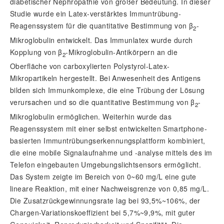
diabetischer Nephropathie von großer Bedeutung. In dieser
Studie wurde ein Latex-verstärktes Immuntrübung-
Reagenssystem für die quantitative Bestimmung von
β
-
2
Mikroglobulin entwickelt. Das Immunlatex wurde durch
Kopplung von
β
-Mikroglobulin-Antikörpern an die
2
Oberfläche von carboxylierten Polystyrol-Latex-
Mikropartikeln hergestellt. Bei Anwesenheit des Antigens
bilden sich Immunkomplexe, die eine Trübung der Lösung
verursachen und so die quantitative Bestimmung von
β
-
2
Mikroglobulin ermöglichen. Weiterhin wurde das
Reagenssystem mit einer selbst entwickelten Smartphone-
basierten Immuntrübungserkennungsplattform kombiniert,
die eine mobile Signalaufnahme und -analyse mittels des im
Telefon eingebauten Umgebungslichtsensors ermöglicht.
Das System zeigte im Bereich von 0~60 mg/L eine gute
lineare Reaktion, mit einer Nachweisgrenze von 0,85 mg/L.
Die Zusatzrückgewinnungsrate lag bei 93,5%~106%, der
Chargen-Variationskoeffizient bei 5,7%~9,9%, mit guter