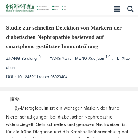
Studie zur schnellen Detektion von Markern der
diabetischen Nephropathie basierend auf
smartphone-gestützter Immuntrübung
ZHANG Ya-qiong
,
YANG Yan
,
MENG Xue-juan
,
LI Xiao-
chun
DOI：
10.12452/j.fxcsxb.26020404
摘要
β
-Mikroglobulin ist ein wichtiger Marker, der frühe
2
Nierenschädigungen bei diabetischer Nephropathie
widerspiegelt. Sein schnelles und genaues Nachweisen ist
für die frühe Diagnose und die Krankheitsüberwachung bei