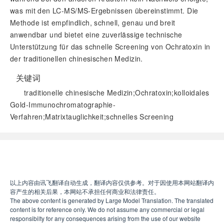
was mit den LC-MS/MS-Ergebnissen übereinstimmt. Die
Methode ist empfindlich, schnell, genau und breit
anwendbar und bietet eine zuverlässige technische
Unterstützung für das schnelle Screening von Ochratoxin in
der traditionellen chinesischen Medizin.
关键词
traditionelle chinesische Medizin;Ochratoxin;kolloidales
Gold-Immunochromatographie-
Verfahren;Matrixtauglichkeit;schnelles Screening
阅读全文
以上内容由讯飞翻译自动生成，翻译内容仅供参考。对于因使用本网站翻译内
容产生的相关后果，本网站不承担任何商业和法律责任。
The above content is generated by Large Model Translation. The translated
content is for reference only. We do not assume any commercial or legal
responsibilty for any consequences arising from the use of our website