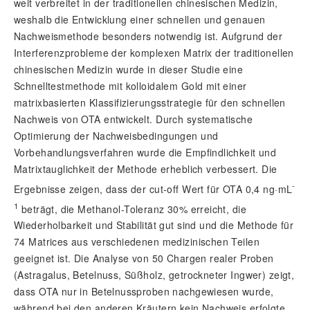
weit verbreitet in der traditionellen chinesischen Medizin,
weshalb die Entwicklung einer schnellen und genauen
Nachweismethode besonders notwendig ist. Aufgrund der
Interferenzprobleme der komplexen Matrix der traditionellen
chinesischen Medizin wurde in dieser Studie eine
Schnelltestmethode mit kolloidalem Gold mit einer
matrixbasierten Klassifizierungsstrategie für den schnellen
Nachweis von OTA entwickelt. Durch systematische
Optimierung der Nachweisbedingungen und
Vorbehandlungsverfahren wurde die Empfindlichkeit und
Matrixtauglichkeit der Methode erheblich verbessert. Die
-
Ergebnisse zeigen, dass der cut-off Wert für OTA 0,4 ng·mL
1
beträgt, die Methanol-Toleranz 30% erreicht, die
Wiederholbarkeit und Stabilität gut sind und die Methode für
74 Matrices aus verschiedenen medizinischen Teilen
geeignet ist. Die Analyse von 50 Chargen realer Proben
(Astragalus, Betelnuss, Süßholz, getrockneter Ingwer) zeigt,
dass OTA nur in Betelnussproben nachgewiesen wurde,
während bei den anderen Kräutern kein Nachweis erfolgte,