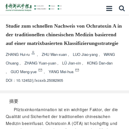
Studie zum schnellen Nachweis von Ochratoxin A in
der traditionellen chinesischen Medizin basierend
auf einer matrixbasierten Klassifizierungsstrategie
ZHANG Hui-ru
,
ZHU Wan-xuan
,
LUO Jiao-yang
,
WANG
Chuang
,
ZHANG Yuan-yuan
,
LÜ Jian-xin
,
KONG Dan-dan
,
GUO Meng-yue
,
YANG Mei-hua
DOI：
10.12452/j.fxcsxb.25082905
摘要
Pilztoxinkontamination ist ein wichtiger Faktor, der die
Qualität und Sicherheit der traditionellen chinesischen
Medizin beeinflusst. Ochratoxin A (OTA) ist hochgiftig und