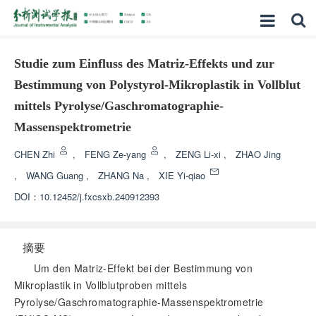
Studie zum Einfluss des Matriz-Effekts und zur
Bestimmung von Polystyrol-Mikroplastik in Vollblut
mittels Pyrolyse/Gaschromatographie-
Massenspektrometrie
CHEN Zhi
,
FENG Ze-yang
,
ZENG Li-xi
,
ZHAO Jing
,
WANG Guang
,
ZHANG Na
,
XIE Yi-qiao
DOI：
10.12452/j.fxcsxb.240912393
摘要
Um den Matriz-Effekt bei der Bestimmung von
Mikroplastik in Vollblutproben mittels
Pyrolyse/Gaschromatographie-Massenspektrometrie