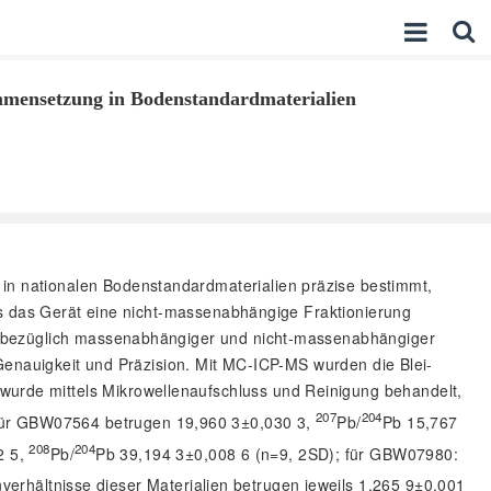
mensetzung in Bodenstandardmaterialien
in nationalen Bodenstandardmaterialien präzise bestimmt,
ss das Gerät eine nicht-massenabhängige Fraktionierung
) bezüglich massenabhängiger und nicht-massenabhängiger
Genauigkeit und Präzision. Mit MC-ICP-MS wurden die Blei-
rde mittels Mikrowellenaufschluss und Reinigung behandelt,
207
204
 für GBW07564 betrugen 19,960 3±0,030 3,
Pb/
Pb 15,767
208
204
2 5,
Pb/
Pb 39,194 3±0,008 6 (n=9, 2SD); für GBW07980:
verhältnisse dieser Materialien betrugen jeweils 1,265 9±0,001