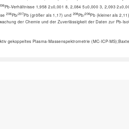
206
Pb-Verhältnisse 1,958 2±0,001 8, 2,084 5±0,000 3, 2,093 2±0,00
206
207
208
206
isse
Pb/
Pb (größer als 1,17) und
Pb/
Pb (kleiner als 2,1
rwachung der Chemie und der Zuverlässigkeit der Daten zur Pb-Is
uktiv gekoppeltes Plasma-Massenspektrometrie (MC-ICP-MS);Baxt
阅读全文