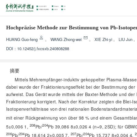
Hochpräzise Methode zur Bestimmung von Pb-Isotope
HUANG Guo-feng
,
WANG Zhong-wei
,
XIE Zhi-yi
,
LIU Jun
DOI：
10.12452/j.fxcsxb.240808288
摘要
Mittels Mehrempfänger-induktiv gekoppelter Plasma-Massen
dabei wurde der Fraktionierungseffekt bei der Bestimmung der 
aufweist. Das Gerät wurde mittels der Baxter-Methode und de
Fraktionierung korrigiert. Nach der Korrektur zeigten die Ble
Isotopenverhältnisse von drei nationalen Bodenstandardmate
mit einer Rückgewinnung von über 98 % und einem Gesamtblan
208
204
5±0,006 1,
Pb/
Pb 39,086 8±0,026 4 (n=9, 2SD); für GB
206
204
207
204
2
Pb/
Pb 18,614 2±0,005 7,
Pb/
Pb 15,737 8±0,004 4,