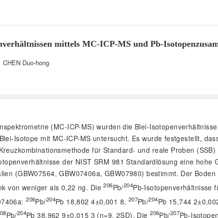
nverhältnissen mittels MC-ICP-MS und Pb-Isotopenzusam
,
CHEN Duo-hong
spektrometrie (MC-ICP-MS) wurden die Blei-Isotopenverhältnisse 
Blei-Isotope mit MC-ICP-MS untersucht. Es wurde festgestellt, da
r Kreuzkombinationsmethode für Standard- und reale Proben (SSB
i-Isotopenverhältnisse der NIST SRM 981 Standardlösung eine hohe 
rialien (GBW07564, GBW07406a, GBW07980) bestimmt. Der Boden wu
206
204
k von weniger als 0,22 ng. Die
Pb/
Pb-Isotopenverhältnisse
206
204
207
204
W07406a:
Pb/
Pb 18,802 4±0,001 8,
Pb/
Pb 15,744 2±0,00
08
204
206
207
Pb/
Pb 38,962 9±0,015 3 (n=9, 2SD). Die
Pb/
Pb-Isotopen