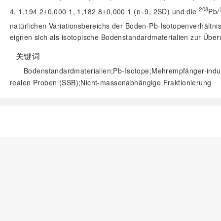
208
4, 1,194 2±0,000 1, 1,182 8±0,000 1 (n=9, 2SD) und die
Pb/
natürlichen Variationsbereichs der Boden-Pb-Isotopenverhältn
eignen sich als isotopische Bodenstandardmaterialien zur Übe
关键词
Bodenstandardmaterialien;Pb-Isotope;Mehrempfänger-ind
realen Proben (SSB);Nicht-massenabhängige Fraktionierung