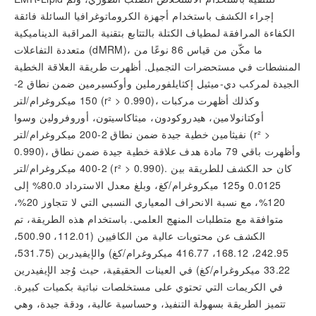
إجراء الكشف باستخدام أجهزة الكروماتوغرافيا السائلة فائقة
الكفاءة المرافقة لمطياف الكتلة بالتتابع بتقنية المراقبة الديناميكية
متعددة التفاعلات (dMRM)، ما مكّن من قياس 86 نوعًا من
المنشطات في مستحضرات التجميل. أظهرت طريقة العلاقة الخطية
الجيدة لمركب دي-ميثيل إكثايلفورملين وأوكسيرمين ضمن نطاق 2-
150 ميكروغرام/لتر (r² > 0.990)، وكذلك أظهرت مركبات
أوكتانولامين، هيدروكودون، ميثاكاسيتون، أوروفرولين وسوا
نفيثامين خطية جيدة ضمن نطاق 2-200 ميكروغرام/لتر (r² >
0.990)، وأظهرت باقي 79 مادة هدف علاقة خطية جيدة ضمن نطاق
2-400 ميكروغرام/لتر (r² > 0.990). كان حد الكشف للطريقة بين
0.0125 و125 ميكروغرام/كغ، وبلغ معدل الاسترداد 80.0% إلى
120%، مع نسبة الانحراف المعياري النسبي التي لا تتجاوز 20%،
متوافقة مع متطلبات المنهج العلمي. باستخدام هذه الطريقة، تم
الكشف عن محتويات عالية من الكافيين (112.01، 500.90،
242.95، 168.12، 416.77 ميكروغرام/كغ) والإيفيدرين (531.75،
33.22 ميكروغرام/كغ) في العينات الحقيقية، حيث وُجد الإيفيدرين
في الكريمات التي تحتوي على مستخلصات نباتية بكميات كبيرة.
تتميز الطريقة بسهولة التنفيذ، وحساسية عالية، ودقة جيدة، وهي