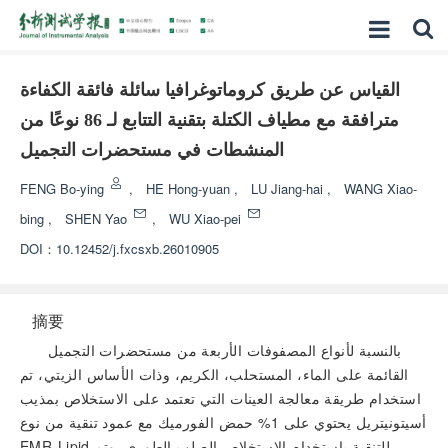
القياس عن طريق كروماتوغرافيا سائلة فائقة الكفاءة
مترافقة مع مطياف الكتلة بتقنية التتابع لـ 86 نوعًا من
المنشطات في مستحضرات التجميل
FENG Bo-ying
,
HE Hong-yuan
,
LU Jiang-hai
,
WANG Xiao-
bing
,
SHEN Yao
,
WU Xiao-pei
DOI：
10.12452/j.fxcsxb.26010905
摘要
بالنسبة لأنواع المصفوفات الأربعة من مستحضرات التجميل
القائمة على الماء، المستحلب، الكريم، وذات الأساس الزيتي، تم
استخدام طريقة معالجة العينات التي تعتمد على الاستخلاص بمذيب
أسيتونيتريل يحتوي على 1% حمض الفورميك مع عمود تنقية من نوع
EMR-Lipid للتنقية باستخدام الاستخلاص الصلب الطوري، وتم