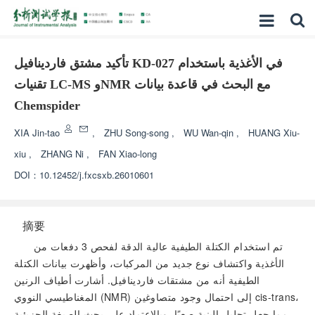
تأكيد مشتق فاردينافيل KD-027 في الأغذية باستخدام
تقنيات LC-MS وNMR مع البحث في قاعدة بيانات
Chemspider
XIA Jin-tao
,
ZHU Song-song
,
WU Wan-qin
,
HUANG Xiu-
xiu
,
ZHANG Ni
,
FAN Xiao-long
DOI：
10.12452/j.fxcsxb.26010601
摘要
تم استخدام الكتلة الطيفية عالية الدقة لفحص 3 دفعات من
الأغذية واكتشاف نوع جديد من المركبات، وأظهرت بيانات الكتلة
الطيفية أنه من مشتقات فاردينافيل. أشارت أطياف الرنين
المغناطيسي النووي (NMR) إلى احتمال وجود متصاوغين cis-trans،
مما جعل تحليل البنية صعبًا. وبالاعتماد على بحث الصيغة الجزيئية