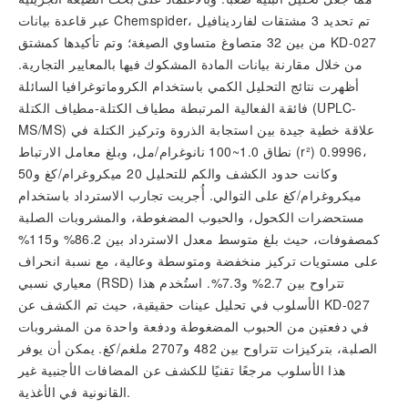
عبر قاعدة بيانات Chemspider، تم تحديد 3 مشتقات لفاردينافيل
من بين 32 متصاوغ متساوي الصيغة؛ وتم تأكيدها كمشتق KD-027
من خلال مقارنة بيانات المادة المشكوك فيها بالمعايير التجارية.
أظهرت نتائج التحليل الكمي باستخدام الكروماتوغرافيا السائلة
فائقة الفعالية المرتبطة مطياف الكتلة-مطياف الكتلة (UPLC-
MS/MS) علاقة خطية جيدة بين استجابة الذروة وتركيز الكتلة في
نطاق 1.0~100 نانوغرام/مل، وبلغ معامل الارتباط (r²) 0.9996،
وكانت حدود الكشف والكم للتحليل 20 ميكروغرام/كغ و50
ميكروغرام/كغ على التوالي. أُجريت تجارب الاسترداد باستخدام
مستحضرات الكحول، والحبوب المضغوطة، والمشروبات الصلبة
كمصفوفات، حيث بلغ متوسط معدل الاسترداد بين 86.2% و115%
على مستويات تركيز منخفضة ومتوسطة وعالية، مع نسبة انحراف
معياري نسبي (RSD) تتراوح بين 2.7% و7.3%. استُخدم هذا
الأسلوب في تحليل عينات حقيقية، حيث تم الكشف عن KD-027
في دفعتين من الحبوب المضغوطة ودفعة واحدة من المشروبات
الصلبة، بتركيزات تتراوح بين 482 و2707 ملغم/كغ. يمكن أن يوفر
هذا الأسلوب مرجعًا تقنيًا للكشف عن المضافات الأجنبية غير
القانونية في الأغذية.