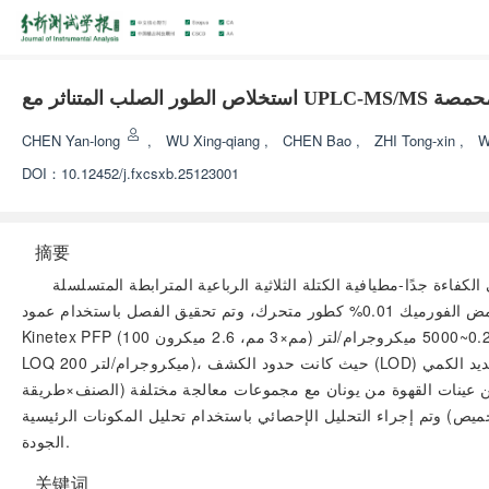
CHEN Yan-long
,
WU Xing-qiang
,
CHEN Bao
,
ZHI Tong-xin
,
W
DOI：
10.12452/j.fxcsxb.25123001
摘要
 الكتلة الثلاثية الرباعية المترابطة المتسلسلة (d-SPE/UPLC-MS/MS) لتحديد
19 مركبًا كيميائيًا في القهوة المحمصة. بعد استخراج وتنقية عينات القهوة، تم استخدام محلول مائي من حمض الفورميك 0.01% وميثانول حمض الفورميك 0.01% كطور متحرك، وتم تحقيق الفصل باستخدام عمود
Kinetex PFP (100 مم×3 مم، 2.6 ميكرون) خلال 6 دقائق. أظهرت النتائج أن 19 مركبًا تظهر علاقة خطية جيدة في مدى 0.2~5000 ميكروجرام/لتر (r² > 0.995)، ما عدا حمض الماليك (LOD 100 ميكروجرام/لتر،
LOQ 200 ميكروجرام/لتر)، حيث كانت حدود الكشف (LOD) وحدود التحديد الكمي (LOQ) للمركبات الأخرى 18 في مدى 0.1~20 ميكروجرام/لتر و0.2~50 ميكروجرام/لتر على التوالي. نسبة الاسترداد في ثلاث
بين 73.2% و111%، والانحراف المعياري النسبي بين 1.4% و11%. تم تطبيق الطريقة بنجاح على 21 دفعة من عينات القهوة من يونان مع مجموعات معالجة مختلفة (الصنف×طريقة
لإحصائي باستخدام تحليل المكونات الرئيسية (PCA). الطريقة كانت حساسة وقادرة على الكشف عن مكونات متعددة، مما يوفر دعمًا نظريًا لإنتاج ومعالجة القهوة عالية
الجودة.
关键词