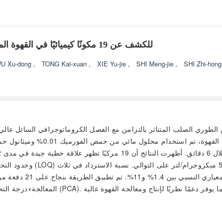
استخلاص الطور الصلب المتناثر مع UPLC-MS/MS للكشف عن 19 مكونًا كيميائيًا في القهوة المحمصة
U Xu-dong
,
TONG Kai-xuan
,
XIE Yu-jie
,
SHI Meng-jie
,
SHI Zhi-hon
الصلب المتناثر بالتزامن مع الفصل الكروماتوجرافي السائل عالي الكفاءة جدًا-مطيافية
مستويات تركيز كانت 
المعالجة×درجة التحميص) وتم إجراء التحليل ا