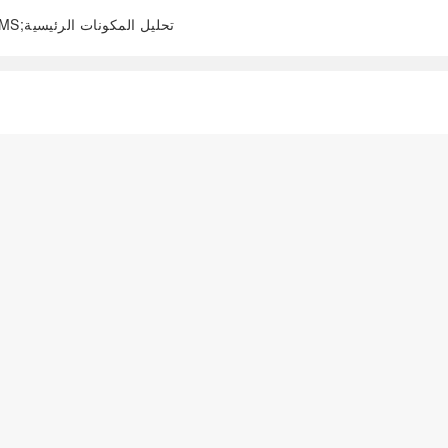
قهوة;مكونات كيميائية;استخلاص الطور الصلب المتناثر;UPLC-MS/MS;تحليل المكونات الرئيسية
阅读全文