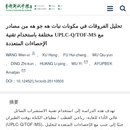
تحليل الفروقات في مكونات نبات هه جو هه من مصادر
مختلفة باستخدام تقنية UPLC-Q/TOF-MS مع
الإحصاءات المتعددة
WANG Wen-xi
,
XU Hong
,
FU Hui-zheng
,
WU Qiu-yun
,
DING Zhi-kun
,
HUANG Li-ping
,
WU Yi
,
AYUPBEK
Amatjan
DOI：
10.12452/j.fxcsxb.25110503
摘要
تهدف هذه الدراسة إلى استخدام تقنية الاستشراب السائل
عالي الأداء للغاية- رباعي القطب / مطياف الكتلة بوقت الطيران
(UPLC-Q/TOF-MS)، جنبًا إلى جنب مع الإحصاءات المتعددة لتحليل