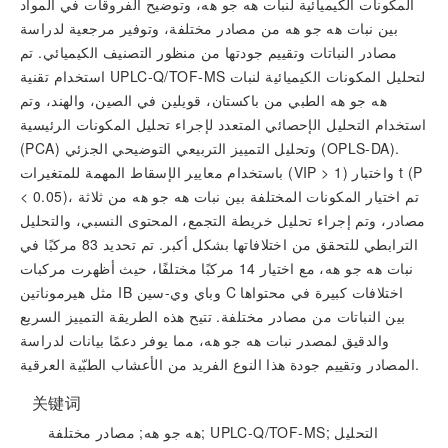
المكونات الكيميائية لنبات هه جو هه، وتوضيح الفروقات في المواد
بين نبات هه جو هه من مصادر مختلفة، وتوفير مرجعية لدراسة
مصادر النباتات وتقييم جودتها من منظور التصنيف الكيميائي. تم
استخدام تقنية UPLC-Q/TOF-MS لتحليل المكونات الكيميائية لنبات
هه جو هه الطبي من باكستان، قويلين في الصين، والهند، وتم
استخدام التحليل الإحصائي المتعدد لإجراء تحليل المكونات الرئيسية
(PCA) وتحليل التمييز التربيعي التوضيحي الجزئي (OPLS-DA).
باستخدام معايير الإسقاط المهمة للمتغيرات (VIP > 1) واختبار t (P
< 0.05)، تم اختيار المكونات المختلفة بين نبات هه جو هه من ثلاثة
مصادر، وتم إجراء تحليل خريطة التجمع، المحتوى النسبي، والتحليل
الترابطي للتحقق من اختلافاتها بشكل أكبر. تم تحديد 83 مركبًا في
نبات هه جو هه، مع اختيار 14 مركبًا مختلفًا، حيث أظهرت مركبات
مثل هيرموناتين IB وباي وي-سين C اختلافات كبيرة في محتواها
بين النباتات من مصادر مختلفة. تتيح هذه الطريقة التمييز السريع
والدقيق لمصدر نبات هه جو هه، مما يوفر دعمًا بيانات لدراسة
المصادر وتقييم جودة هذا النوع الفريد من الأعشاب الطبّية العرقية.
关键词
هه جو هه; مصادر مختلفة; UPLC-Q/TOF-MS; التحليل