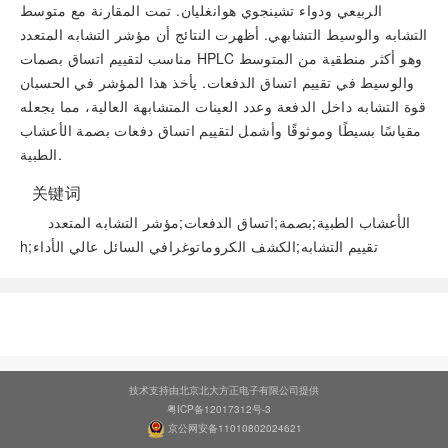
الربيعي ودواء تشينجوي هوانغليان. تمت المقارنة مع متوسط
التشابه والوسيط التشابهي. أظهرت النتائج أن مؤشر التشابه المتعدد
مناسب لتقييم اتساق بصمات HPLC وهو أكثر منطقية من المتوسط
والوسيط في تقييم اتساق الدفعات. يأخذ هذا المؤشر في الحسبان
قوة التشابه داخل الدفعة وعدد العينات المتشابهة العالية، مما يجعله
مقياسًا بسيطًا وموثوقًا وأشمل لتقييم اتساق دفعات بصمة الأعشاب
الطبية.
关键词
الأعشاب الطبية;بصمة;اتساق الدفعات;مؤشر التشابه المتعدد
h;تقييم التشابه;الكشف الكروماتوغرافي السائل عالي الأداء
阅读全文
技术支持由北京北大方正电子有限公司提供
粤ICP备12017312号-3
京公网安备11010802024621