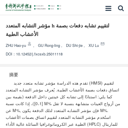
مؤشر التشابه المتعدد h لتقييم تشابه دفعات بصمة
الأعشاب الطبية
ZHU Hao-yu
,
GU Rong-ling
,
DU Shi-jie
,
XU Lu
DOI：
10.12452/j.fxcsxb.25011118
摘要
تقدم هذه الدراسة مؤشر تشابه متعدد جديد (HMSI) لتقييم
اتساق دفعات بصمة الأعشاب الطبية. يُعرف مؤشر التشابه المتعدد
كما يلي: استنادًا إلى تشابه كل عينتين داخل الدفعة (بقيمة بين
% من أزواج العينات متشابهة بنسبة لا تقل
M
[0،1])، إذا كانت نسبة
%.
M
%, فإن مؤشر التشابه المتعدد لتلك الدفعة يكون
M
عن
استُخدم مؤشر التشابه المتعدد لتقييم اتساق بصمات الأعشاب
الطبية عبر الكروماتوغرافيا السائلة عالية الأداء (HPLC) للماريتال