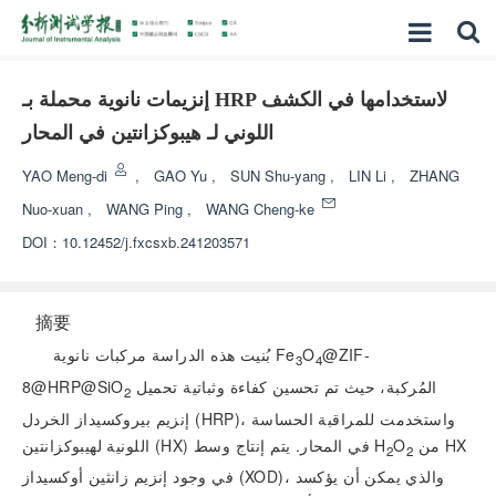
إنزيمات نانوية محملة بـ HRP لاستخدامها في الكشف
اللوني لـ هيبوكزانتين في المحار
YAO Meng-di
,
GAO Yu
,
SUN Shu-yang
,
LIN Li
,
ZHANG
Nuo-xuan
,
WANG Ping
,
WANG Cheng-ke
DOI：
10.12452/j.fxcsxb.241203571
摘要
@ZIF-
O
بُنيت هذه الدراسة مركبات نانوية Fe
3
4
المُركبة، حيث تم تحسين كفاءة وثباتية تحميل
8@HRP@SiO
2
إنزيم بيروكسيداز الخردل (HRP)، واستخدمت للمراقبة الحساسة
من HX
O
اللونية لهيبوكزانتين (HX) في المحار. يتم إنتاج وسط H
2
2
في وجود إنزيم زانثين أوكسيداز (XOD)، والذي يمكن أن يؤكسد