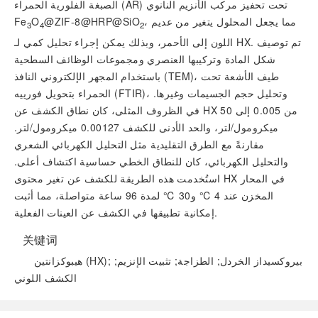
الصبغة الفلورية الحمراء (AR) تحت تحفيز مركب الأنزيم النانوي
، مما يجعل المحلول يتغير من عديم
@ZIF-8@HRP@SiO
O
Fe
3
4
2
اللون إلى الأحمر، وبذلك يمكن إجراء تحليل كمي لـ HX. تم توصيف
شكل المادة وتركيبها العنصري ومجموعات الوظائف السطحية
باستخدام المجهر الإلكتروني النافذ (TEM)، طيف الأشعة تحت
الحمراء بتحويل فورييه (FTIR)، وتحليل حجم الجسيمات وغيرها.
في الظروف المثلى، كان نطاق الكشف عن HX من 0.005 إلى 50
ميكرومول/لتر، والحد الأدنى للكشف 0.00127 ميكرومول/لتر.
مقارنةً مع الطرق التقليدية مثل التحليل الكهربائي الشعري
والتحليل الكهربائي، كان للنطاق الخطي حساسية اكتشاف أعلى.
استُخدمت هذه الطريقة للكشف عن تغير محتوى HX في المحار
المخزن عند 4 ℃ و30 ℃ لمدة 96 ساعة متواصلة، مما أثبت
إمكانية تطبيقها في الكشف عن العينات الفعلية.
关键词
هيبوكزانتين (HX); بيروكسيداز الخردل; الطزاجة; تثبيت الإنزيم;
الكشف اللوني