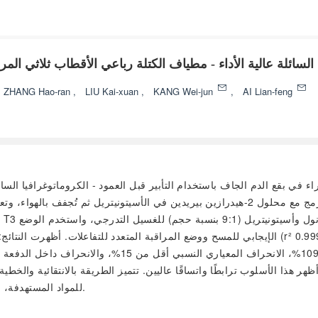
الأداء - مطياف الكتلة رباعي الأقطاب ثلاثي المراحل لتحديد 9 أنواع من أحماض الصفراء في
ZHANG Hao-ran
,
LIU Kai-xuan
,
KANG Wei-jun
,
AI Lian-feng
ثوقة لتحديد 9 أنواع من أحماض الصفراء في بقع الدم الجاف باستخدام التأبير قبل العمود - الكروم
م
الإيجابي للمسح ووضع المراقبة المتعدد للتفاعلات. أظهرت النتائج: تم تحقيق علاقة خطية جيدة لمنحن
 بنتائج عينات المصل، أظهر هذا الأسلوب ترابطًا واتساقًا عاليين. تتميز الطريقة بالانت
للمواد المستهدفة، ويمكن استخدامها للكشف السريع لأحماض الصفراء في بقع الدم الجاف.