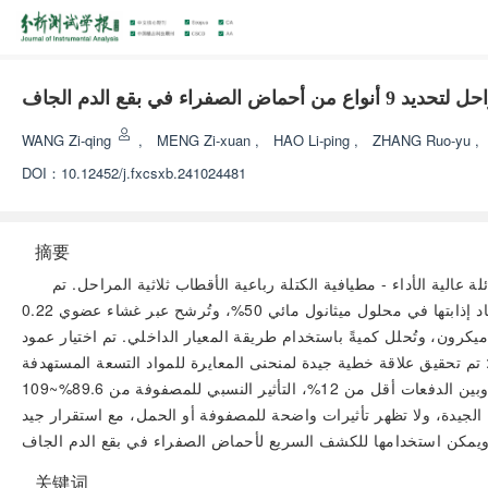
 بقع الدم الجاف
WANG Zi-qing
,
MENG Zi-xuan
,
HAO Li-ping
,
ZHANG Ruo-yu
,
DOI：
10.12452/j.fxcsxb.241024481
摘要
اتوغرافيا السائلة عالية الأداء - مطيافية الكتلة رباعية الأقطاب ثلاثية المراحل. تم
أخذ العينة واستخلاصها بالميثانول عن طريق الاهتزاز بالدوامات، تبرمج مع محلول 2-هيدرازين بيريدين في الأسيتونيتريل ثم تُجفف بالهواء، وتعاد إذابتها في محلول ميثانول مائي 50%، وتُرشح عبر غشاء عضوي 0.22
يكرون، وتُحلل كميةً باستخدام طريقة المعيار الداخلي. تم اختيار عمود T3 للكروماتوغرافيا مع طور متحرك مائي (0.1% حمض الفورميك) - ميثانول وأسيتونيتريل (9:1 بنسبة حجم) للغسيل التدرجي، واستخدم الوضع
ى المعايرة للمواد التسعة المستهدفة (r² من 0.9982 إلى 0.9998)، حد الكشف 0.2~2.0 نانومتر/لتر، حد الكمية
1.0~10 نانومتر/لتر، استرداد 92.4%~109%، الانحراف المعياري النسبي أقل من 15%، والانحراف داخل الدفعة وبين الدفعات أقل من 12%، التأثير النسبي للمصفوفة من 89.6%~109% (RSD≤11%)، يمكن حفظ
قائية والخطية الجيدة، ولا تظهر تأثيرات واضحة للمصفوفة أو الحمل، مع استقرار جيد
关键词