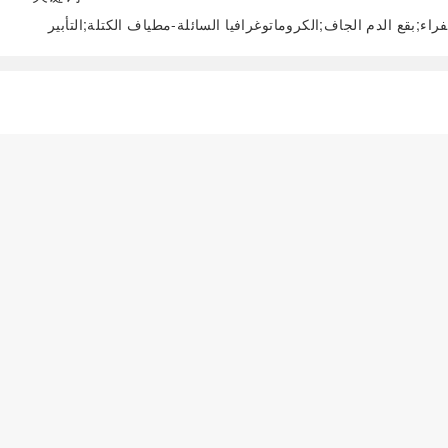
اء;بقع الدم الجاف;الكروماتوغرافيا السائلة-مطياف الكتلة;التأبير