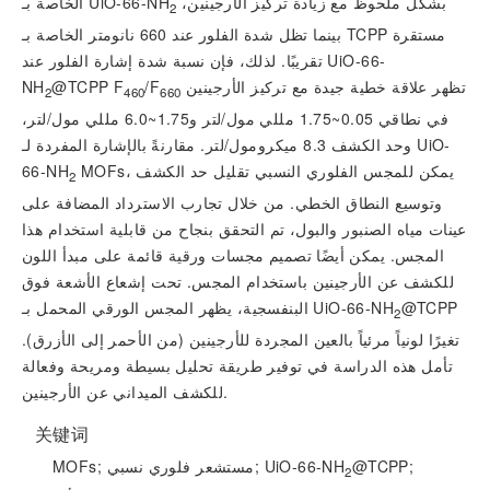
بشكل ملحوظ مع زيادة تركيز الأرجينين،
الخاصة بـ UiO-66-NH
2
بينما تظل شدة الفلور عند 660 نانومتر الخاصة بـ TCPP مستقرة
تقريبًا. لذلك، فإن نسبة شدة إشارة الفلور عند UiO-66-
تظهر علاقة خطية جيدة مع تركيز الأرجينين
F
/
F
@TCPP
NH
2
460
660
في نطاقي 0.05~1.75 مللي مول/لتر و1.75~6.0 مللي مول/لتر،
وحد الكشف 8.3 ميكرومول/لتر. مقارنةً بالإشارة المفردة لـ UiO-
MOFs، يمكن للمجس الفلوري النسبي تقليل حد الكشف
66-NH
2
وتوسيع النطاق الخطي. من خلال تجارب الاسترداد المضافة على
عينات مياه الصنبور والبول، تم التحقق بنجاح من قابلية استخدام هذا
المجس. يمكن أيضًا تصميم مجسات ورقية قائمة على مبدأ اللون
للكشف عن الأرجينين باستخدام المجس. تحت إشعاع الأشعة فوق
@TCPP
البنفسجية، يظهر المجس الورقي المحمل بـ UiO-66-NH
2
تغيرًا لونياً مرئياً بالعين المجردة للأرجينين (من الأحمر إلى الأزرق).
تأمل هذه الدراسة في توفير طريقة تحليل بسيطة ومريحة وفعالة
للكشف الميداني عن الأرجينين.
关键词
@TCPP;
MOFs; مستشعر فلوري نسبي; UiO-66-NH
2