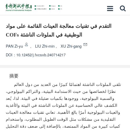
التقدم في تقنيات معالجة العينات القائمة على مواد
COFs الوظيفية في الملوثات الناشئة
PAN Zi-yu
,
LIU Zhi-min
,
XU Zhi-gang
DOI：
10.12452/j.fxcsxb.240714217
摘要
تلقى الملوثات الناشئة اهتمامًا كبيرًا من العديد من دول العالم
نظرًا لخصائصها من حيث الاستدامة البيئية، والتراكم البيولوجي،
والسمية البيولوجية، ووجودها بكميات ضئيلة في البيئة. لذا، يُعد
الكشف عالي الحساسية عن الملوثات الناشئة في البيئة والأغذية
والعينات البيولوجية أمرًا بالغ الأهمية. تعاني تقنيات معالجة العينات
التقليدية من مشكلات مثل الوقت الطويل المطلوب، واستخدام
كميات كبيرة من المواد الممتصة، بالإضافة إلى ضعف دقة التحليل