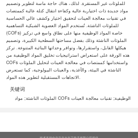
للملوثات غير المستقرة. لذلك، هناك حاجة ماسة لتطوير وتصميم
مواد جديدة ذات اختيارية عالية وكفاءة انتقال كتلة عالية كممتصات
في تقنيات معالجة العينات لتحقيق اختيار وكشف عالي الحساسية
للملوثات الناشئة. تُستخدم المواد العضوية الشبكية التساهمية
(COFs) خاصة المواد الوظيفية منها على نطاق واسع في تركيز
الملوثات الناشئة وذلك بفضل مساحتها السطحية الكبيرة، وتصميم
هيكلها القابل، واستقرارها، وتوافر وحداتها البنائية المتنوعة. تركز
هذه الورقة على استعراض استراتيجيات تخليق المواد الوظيفية من
COFs واستخدامها كممتصات في معالجة العينات لتحليل الملوثات
الناشئة في البيئة، والأغذية، والعينات البيولوجية، كما تستعرض
الاتجاهات المستقبلية لتطوير هذه المواد.
关键词
الملوثات الناشئة; مواد COFs الوظيفية; تقنيات معالجة العينات
阅读全文
技术支持由北京北大方正电子有限公司提供