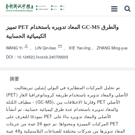
تمييز PET المعاد تدويره باستخدام GC-MS والطرق
الكيميائية الحسابية
WANG Yi
,
LIN Qin-bao
,
XIE Yan-ling
,
ZHANG Ming-yue
DOI：
10.12452/j.fxcsxb.240709203
摘要
تم تحليل المركبات المتطايرة في البولي إيثيلين تيريفثاليت
(PET) الأصلي والمعاد تدويره باستخدام طريقة كروماتوغرافيا الغاز
- مطياف الكتلة (GC-MS)، وقارننا الاختلافات بين PET الأصلي
والمعاد تدويره باستخدام عدة طرق كيميائية حسابية، ثم أنشأنا
نموذجًا للتعرف على PET الأصلي والمعاد تدويره بناءً على
المركبات المميزة ومحتواها. تم جمع 26 عينة من جزيئات PET
المعاد تدويرها من شركات مختلفة للصناعات البلاستيكية و48 عينة