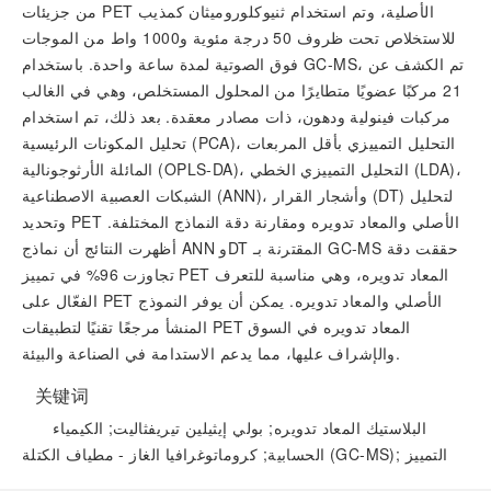
من جزيئات PET الأصلية، وتم استخدام ثنيوكلوروميثان كمذيب
للاستخلاص تحت ظروف 50 درجة مئوية و1000 واط من الموجات
فوق الصوتية لمدة ساعة واحدة. باستخدام GC-MS، تم الكشف عن
21 مركبًا عضويًا متطايرًا من المحلول المستخلص، وهي في الغالب
مركبات فينولية ودهون، ذات مصادر معقدة. بعد ذلك، تم استخدام
تحليل المكونات الرئيسية (PCA)، التحليل التمييزي بأقل المربعات
المائلة الأرثوجونالية (OPLS-DA)، التحليل التمييزي الخطي (LDA)،
الشبكات العصبية الاصطناعية (ANN)، وأشجار القرار (DT) لتحليل
وتحديد PET الأصلي والمعاد تدويره ومقارنة دقة النماذج المختلفة.
أظهرت النتائج أن نماذج ANN وDT المقترنة بـ GC-MS حققت دقة
تجاوزت 96% في تمييز PET المعاد تدويره، وهي مناسبة للتعرف
الفعّال على PET الأصلي والمعاد تدويره. يمكن أن يوفر النموذج
المنشأ مرجعًا تقنيًا لتطبيقات PET المعاد تدويره في السوق
والإشراف عليها، مما يدعم الاستدامة في الصناعة والبيئة.
关键词
البلاستيك المعاد تدويره; بولي إيثيلين تيريفثاليت; الكيمياء
الحسابية; كروماتوغرافيا الغاز - مطياف الكتلة (GC-MS); التمييز